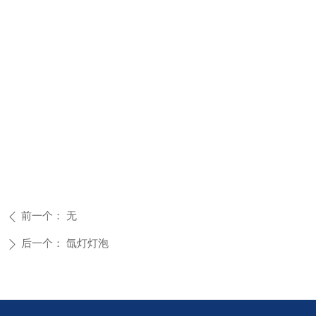
前一个：
无
ꄴ
后一个：
氙灯灯泡
ꄲ