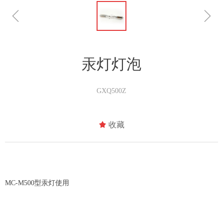
ꁆ
ꁇ
汞灯灯泡
GXQ500Z
끄
收藏
MC-M500型汞灯使用