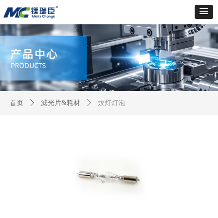
首页
ꄲ
滤光片&耗材
ꄲ
汞灯灯泡