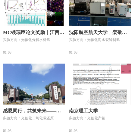
MC镁瑞臣论文奖励丨江西师
沈阳航空航天大学丨栾敬德
实验方向：光催化分解水析氢
实验方向：光催化海水裂解制氢
范大学：包林萍、Sajjad Ali
课题组在光催化领域中的最
凭借使用我们MC镁瑞臣的产
新研究成果
01-03
01-03
品，发表了最新研究成果！
感恩同行，共筑未来——淮
南京理工大学
实验方向：光催化二氧化碳还原
实验方向：光催化产氢
北师范大学光催化在线系统
（小镁）升级维护全免单，
01-03
01-03