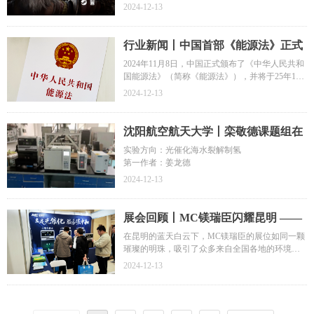
2024-12-13
行业新闻丨中国首部《能源法》正式
施行，将为光催化等前沿领域带来全
2024年11月8日，中国正式颁布了《中华人民共和
国能源法》（简称《能源法》），并将于25年1月
新发展契机！
1日正式实施。这部经过长达18年精心筹备的法
2024-12-13
律，不仅是中国能源领域的基石，更在“双碳”目标
（即2030年前实现碳达峰，2060年前实现碳中
和）的指引下，为中国能源的绿色转型指明了道
沈阳航空航天大学丨栾敬德课题组在
路。同时，它也为能源安全、绿色消费以及科技
光催化领域中的最新研究成果
实验方向：光催化海水裂解制氢
创新提供了全面的法律保障。
第一作者：姜龙德
2024-12-13
展会回顾丨MC镁瑞臣闪耀昆明 ——
第十四届全国环境催化与环境材料学
在昆明的蓝天白云下，MC镁瑞臣的展位如同一颗
璀璨的明珠，吸引了众多来自全国各地的环境科
术会议精彩瞬间
学专家、学者及行业同仁的关注。每一件精心设
2024-12-13
计的MC镁瑞臣光催化实验设备，都承载着我们对
科研精准、高效、环保的执着追求，它们如同智
慧的火花，点燃了这场学术盛宴的激情。