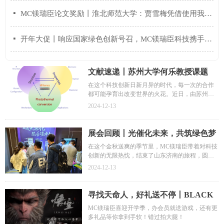
넷
MC镁瑞臣论文奖励丨淮北师范大学：贾雪梅凭借使用我们MC镁瑞臣的产品，发表了最新光催化二氧化碳还原的研究成果！
넷
开年大促丨响应国家绿色创新号召，MC镁瑞臣科技携手新老会员，共筑绿色科研梦！
文献速递丨苏州大学何乐教授课题
组：MXene材料的结构、性质及光热
在这个科技创新日新月异的时代，每一次的合作
都可能孕育出改变世界的火花。近日，由苏州大
应用 | Chemical Physics Reviews
学何乐教授课题组发表了一篇《MXene材料的结
2024-12-13
构、性质及光热应用》的综述类文章。
展会回顾丨光催化未来，共筑绿色梦
想 —— 济南新能源转换与储存材料
在这个金秋送爽的季节里，MC镁瑞臣带着对科技
创新的无限热忱，结束了山东济南的旅程，圆满
青年学者研讨会精彩瞬间
结束了为期2天的《新能源转换与储存材料青年学
2024-12-13
者研讨会》展商活动。这不仅是一场学术与技术
的盛宴，更是我们专注于高校光催化实验设备领
域的探索者，展示创新成果、交流前沿理念的宝
寻找天命人，好礼送不停丨BLACK
贵平台。
MYTH: WU KONG —— 传奇再续，
MC镁瑞臣喜迎开学季，办会员就送游戏，还有更
多礼品等你拿到手软！错过拍大腿！
等你来战！