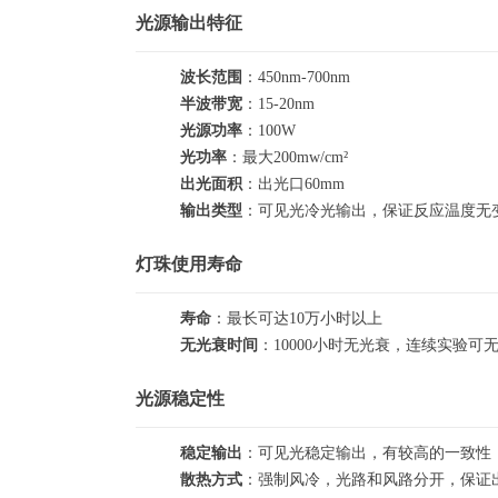
光源输出特征
波长范围
：450nm-700nm
半波带宽
：15-20nm
光源功率
：100W
光功率
：最大200mw/cm²
出光面积
：出光口60mm
输出类型
：可见光冷光输出，保证反应温度无
灯珠使用寿命
寿命
：最长可达10万小时以上
无光衰时间
：10000小时无光衰，连续实验可
光源稳定性
稳定输出
：可见光稳定输出，有较高的一致性
散热方式
：强制风冷，光路和风路分开，保证