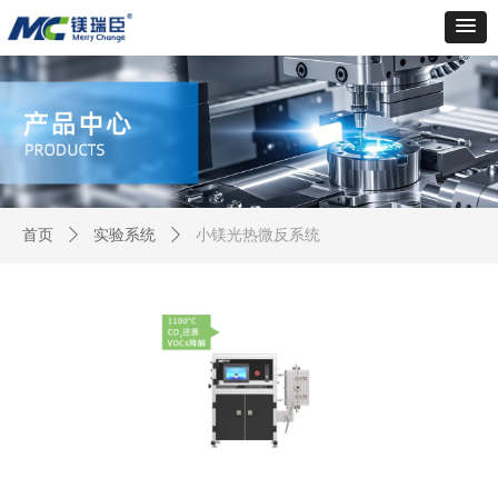
首页
ꄲ
实验系统
ꄲ
小镁光热微反系统