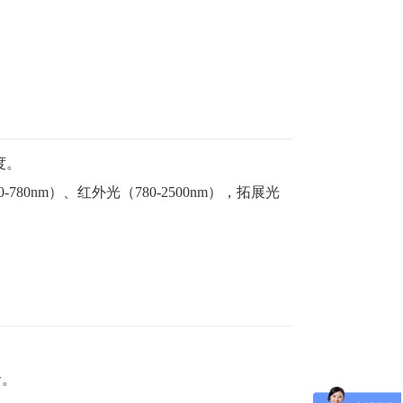
度。
-780nm）、红外光（780-2500nm），拓展光
命。