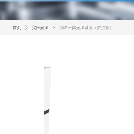
首页
ꄲ
实验光源
ꄲ
氙峰一体光源系统（数控版）