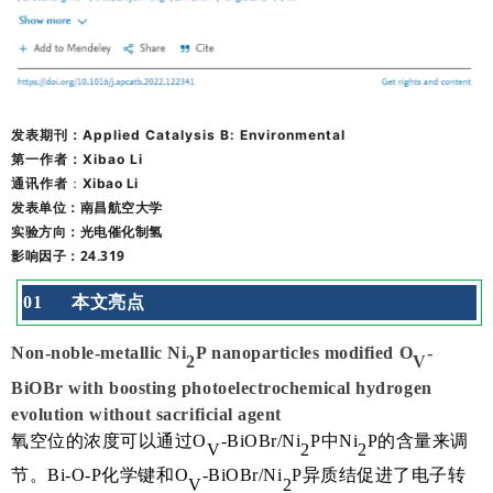
发表期刊：Applied Catalysis B: Environmental
第一作者
：Xibao Li
：
通
讯作者
Xibao Li
发表单位：南昌航空大学
实验方向：光电催化制氢
影响因子：24.319
0
1
本文亮点
Non-noble-metallic Ni
P nanoparticles modified O
-
2
V
BiOBr with boosting photoelectrochemical hydrogen
evolution without sacrificial agent
氧空位的浓度可以通过
O
-BiOBr/Ni
P
中
Ni
P
的含量来调
V
2
2
节。
Bi-O-P
化学键和
O
-BiOBr/Ni
P
异质结促进
了
电子转
V
2