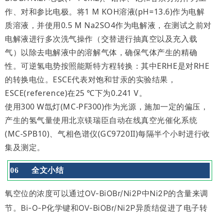
作、对和参比电极。将1 M KOH溶液(pH=13.6)作为电解
质溶液，并使用0.5 M Na2SO4作为电解液，在测试之前对
电解液进行多次洗气操作（交替进行抽真空以及充入载
气）以除去电解液中的溶解气体，确保气体产生的精确
性。可逆氢电势按照能斯特方程转换：
其中ERHE是对RHE
的转换电位。ESCE代表对饱和甘汞的实验结果，
ESCE(reference)在25 ℃下为0.241 V。
使用300 W氙灯(MC-PF300)作为光源，施加一定的偏压，
产生的氢气量使用北京镁瑞臣自动在线真空光催化系统
(MC-SPB10)、气相色谱仪(GC9720II)每隔半个小时进行收
集及测定。
0
6
全文小结
氧空位的浓度可以通过OV-BiOBr/Ni2P中Ni2P的含量来调
节。Bi-O-P化学键和OV-BiOBr/Ni2P异质结促进了电子转