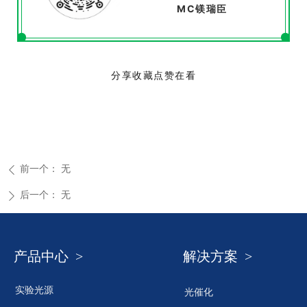
MC镁瑞臣
分享收藏点赞在看
前一个：
无
ꄴ
后一个：
无
ꄲ
产品中心 >
解决方案 >
实验光源
光催化