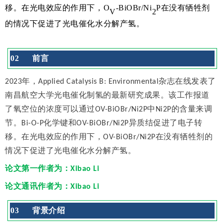
移。
在光电效应的作用下，
O
-BiOBr/Ni
P
在没有牺牲剂
V
2
的情况下促进
了光电催化水分解产
氢。
0
2
前言
2023年，Applied Catalysis B: Environmental杂志在线发表了
南昌航空大学光电催化制氢的最新研究成果。该工作报道
了氧空位的浓度可以通过OV-BiOBr/Ni2P中Ni2P的含量来调
节。Bi-O-P化学键和OV-BiOBr/Ni2P异质结促进了电子转
移。在光电效应的作用下，OV-BiOBr/Ni2P在没有牺牲剂的
情况下促进了光电催化水分解产氢。
论文第一作者为：Xibao Li
论文通讯作者为：
Xibao Li
0
3
背景介绍