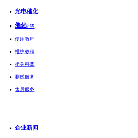
光电催化
技术资料 >
催化
产品介绍
使用教程
维护教程
相关科普
测试服务
售后服务
案例中心 >
新闻中心 >
企业新闻